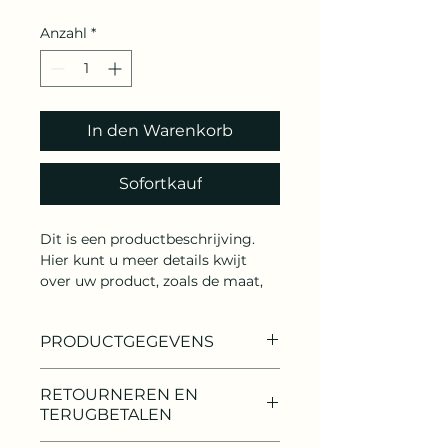
Anzahl
*
In den Warenkorb
Sofortkauf
Dit is een productbeschrijving. 
Hier kunt u meer details kwijt 
over uw product, zoals de maat, 
het materiaal, gebruiksinstructies 
enzovoort.
PRODUCTGEGEVENS
Dit is ruimte voor
RETOURNEREN EN
productgegevens. Hier kunt u
TERUGBETALEN
meer gegevens kwijt over uw
product, zoals de maat, het