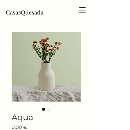
CasasQuesada
Aqua
Preis
0,00 €