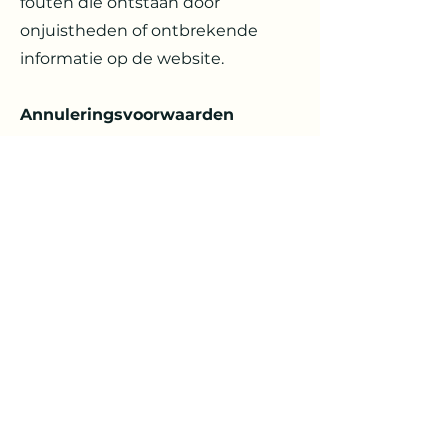
fouten die ontstaan door
onjuistheden of ontbrekende
informatie op de website.
Annuleringsvoorwaarden
Helaas weten wij uit ervaring dat
er nogal wat situaties bestaan
waarbij je genoodzaakt bent de
vakantie te annuleren of
vroegtijdig af te breken. Het
advies is om een
annuleringsverzekering af te
sluiten zodat u voor dit soort
situaties goed verzekerd bent. Dit
kan niet bij ons maar wel via uw
eigen verzekering.